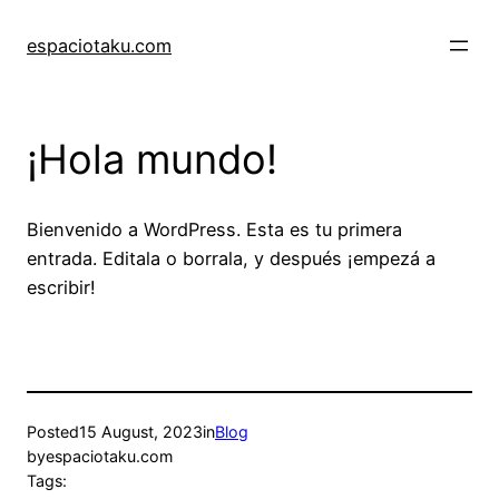
Skip
to
espaciotaku.com
content
¡Hola mundo!
Bienvenido a WordPress. Esta es tu primera
entrada. Editala o borrala, y después ¡empezá a
escribir!
Posted
15 August, 2023
in
Blog
by
espaciotaku.com
Tags: